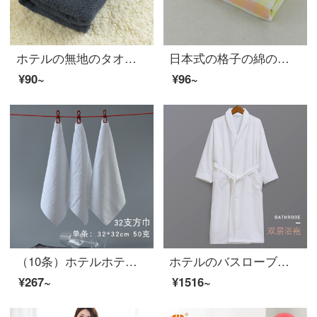
ホテルの無地のタオル全綿は柔らかくて厚くて、顔を拭いてください。
日本式の格子の綿のガーゼのタオルは柔軟に水を吸い込んで、ホテルの家庭用のタオルの男性の女性の大きいタオルの黄色の34*78 cmを増大します。
¥90~
¥96~
（10条）ホテルホテルのレストランで、おしぼり幼稚園の赤ちゃんタオルとタオルを拭いて、美容室で使う32本の平編みの全綿のスカーフは全綿の白の厚い50 g（10条）の白32 cm*32 cmです。
ホテルのバスローブの二重タオル地パジャマの浴衣ファッションカップルの吸水力が長めの大人用ルームウェアの寝衣の白M（長さ110 cm、体重70 kg以下）
¥267~
¥1516~