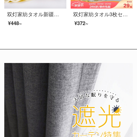
双灯家紡タオル新疆長絨綿家庭用の無地の親肌に厚いティッシュを加えて簡単に純綿の清潔なフェイスタオルを吸水します。
双灯家紡タオル3枚セット親肌大人用洗顔タオル新疆綿家庭用タオルストライプの日系洗顔タオルピンク/黄/緑の迫力3本セット72*33 cm
¥448~
¥372~