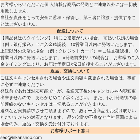
お客様からいただいた個 人情報は商品の発送とご連絡以外には一切使
用致しません。
当社が責任をもって安全に蓄積・保管し、第三者に譲渡・提供するこ
とはございません。
配送について
【商品発送のタイミング】 特にご指定がない場合、 前払い決済の場合
（例：銀行振込）⇒ご入金確認後、10営業日以内に発送いたします。
上記以外の決済の場合 （例：クレジットカード）⇒ご注文確認後、10
営業日以内に発送いたします。 ※発送前支払いの場合は、お客様のご入
金タイミングにより、お届け予定日が2日前後することがございます。
返品、交換について
ご注文をキャンセルされる場合や注文内容を変更される場合は、事前
に必ずご連絡ください。
発送前であれば対応可能ですが、発送完了後のキャンセルや内容変更
出来ませんので、あらかじめご了承ください。 また、代引発送後の事
前連絡のないキャンセルは一切承ることができません。
送料など実費請求させて頂きますので、必ず一度商品をお受け取りい
ただいてからの対応となります。 品の欠陥や不良など当社原因による
場合のみ、返品・交換を受け付けております。
お客様サポート窓口
seo@inkanshop.com