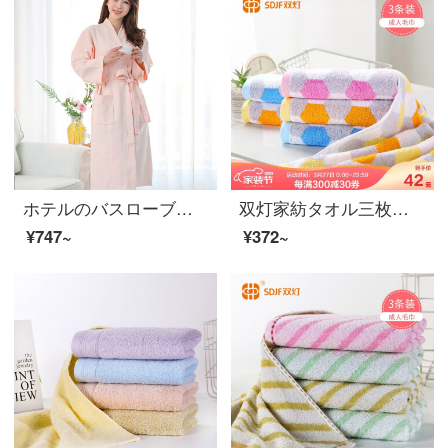
ホテルのバスローブのワッフルパジャマのファッションカップルの吸水力が長めの大人用ルームウェアの寝衣ピンクM（長さ110 cm、体重70 kg以下）
双灯家紡タオル三枚セットの男女と大人の顔拭きタオル快適カップルの顔拭きタオル新疆綿親肌用ナプキン粉/黄/青夢想空間3枚入り72*32 cm
¥747~
¥372~