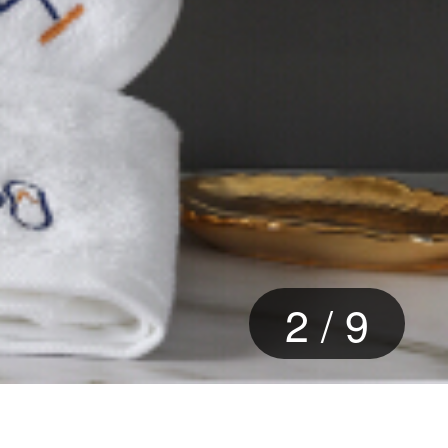
3
/
9