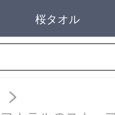
桜タオル
ル