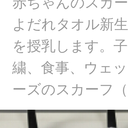
赤ちゃんのスカ
よだれタオル新
を授乳します。子
繍、食事、ウェ
ーズのスカーフ（5枚