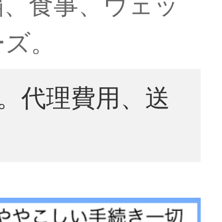
繍、食事、ウェッ
ーズ。
。代理費用、送