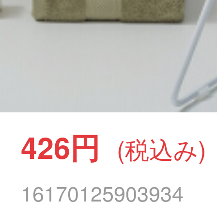
426円
(税込み)
16170125903934