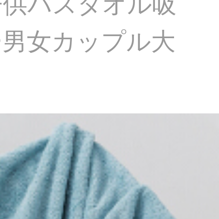
子供バスタオル吸
ー男女カップル大