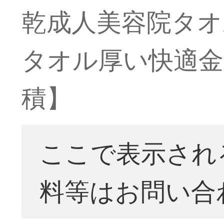
乾成人美容院タオ
タオル厚い快適金黄
積】
ここで表示され
料等はお問い合