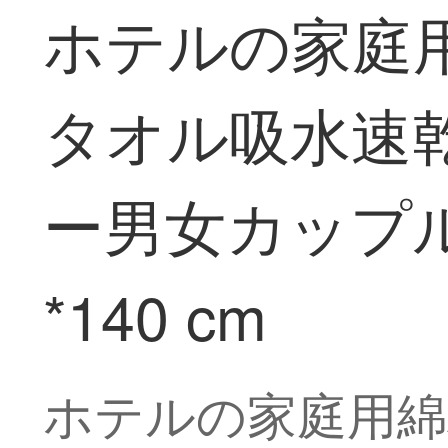
ホテルの家庭
タオル吸水速
ー男女カップ
*140 cm
ホテルの家庭用綿