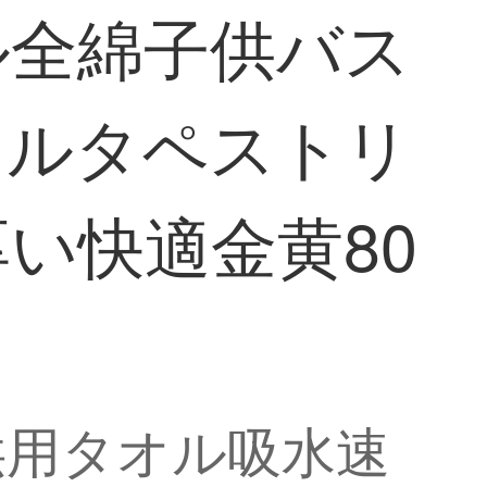
ル全綿子供バス
オルタペストリ
い快適金黄80
供用タオル吸水速