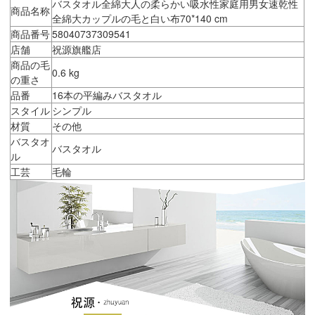
バスタオル全綿大人の柔らかい吸水性家庭用男女速乾性
商品名称
全綿大カップルの毛と白い布70*140 cm
商品番号
58040737309541
店舗
祝源旗艦店
商品の毛
0.6 kg
の重さ
品番
16本の平編みバスタオル
スタイル
シンプル
材質
その他
バスタオ
バスタオル
ル
工芸
毛輪