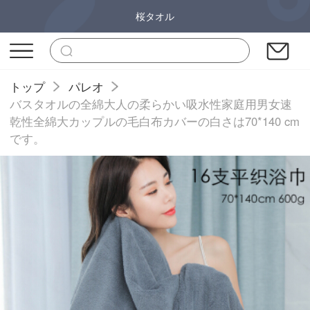
桜タオル
トップ
パレオ
バスタオルの全綿大人の柔らかい吸水性家庭用男女速
乾性全綿大カップルの毛白布カバーの白さは70*140 cm
です。