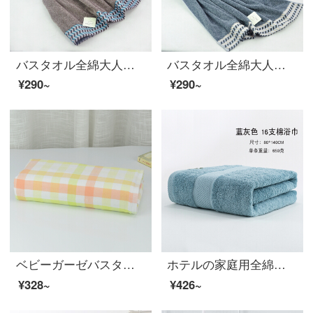
バスタオル全綿大人男女吸水バスタオル全綿セクシーカップル柔らか家庭用おしぼりカレー色150*75 cm
バスタオル全綿大人男女吸水バスタオル全綿セクシーカップル柔らか家庭用おしぼりグレー150*75 cm
¥290~
¥290~
ベビーガーゼバスタオル子供バスタオル全綿吸水風呂新生児タオルは日本式で柔らかくて厚い黄色70*140 cmです。
ホテルの家庭用全綿バスタオル全綿子供用タオル吸水速乾成人美容院タオル毛布男女カップル大バスタオル厚い快適な青灰色80*140 cm
¥328~
¥426~