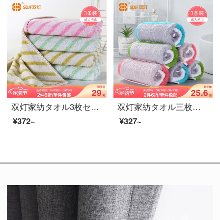
双灯家紡タオル3枚セット親肌大人用洗顔タオル新疆綿家庭用タオルストライプの日系洗顔タオルピンク/黄/緑の迫力3本セット72*33 cm
双灯家紡タオル三枚セットのカップルは、顔タオルを拭くと、肌にやさしくなります。新疆綿の洗顔用タオル/青/緑の山の色の3枚は70*32 cmです。
¥372~
¥327~