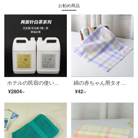
お勧め商品
ホテルの民宿の使い捨て用品のシャンプーと白茶シリーズのバケツ5 Lの両側の針の大きいバケツ1箱4杯の洗濯/入浴剤の濃い赤色
綿の赤ちゃん用タオル、ガーゼのよだれタオル、赤ちゃんの柔らかい洗顔タオル、小さなスカーフ、ハンカチ、青い34*34 cm
¥2804~
¥42~