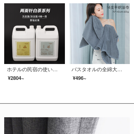
ホテルの民宿の使い捨て用品のシャンプーと白茶シリーズのバケツ5 Lの両側の針の大きなバケツ1箱4杯の洗濯/入浴剤オレンジ色
バスタオルの全綿大人の柔らかい吸水性家庭用男女速乾性全綿大カップルの毛白のカバーブルーグレー70*140 cm
¥2804~
¥496~