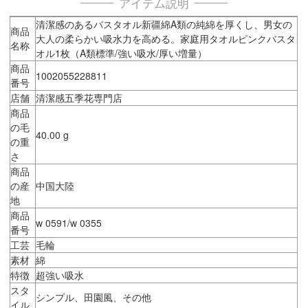
アイテム説明
清潔感のあるバスタオル新疆綿A類の純綿を厚くし、男女の
商品
大人の柔らかい吸水力を高める。家庭用タオルピンクバスタ
名称
オル1枚（A類標準/強い吸水/厚い増量）
商品
1002055228811
番号
店舗
清潔感五季花専門店
商品
の毛
40.00 g
の重
さ
商品
の産
中国大陸
地
商品
w 0591/w 0355
番号
工芸
毛輪
素材
綿
特徴
超強い吸水
スタ
シンプル、田園風、その他
イル