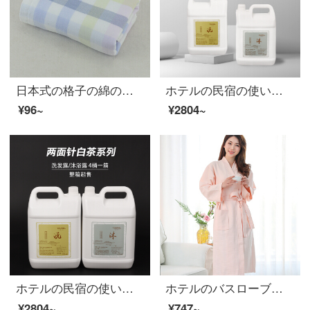
日本式の格子の綿のガーゼのタオルは柔軟に水を吸い込んで、ホテルの家庭用タオルの男性の女性の大きいタオルの青い34*78 cmを増大します。
ホテルの民宿の使い捨て用品のシャンプーシャンプーの白茶シリーズの樽に5 Lの両面の針を入れて、一箱4杯のシャンプー(二合一)5杯の入浴剤を入れます。
¥96~
¥2804~
ホテルの民宿の使い捨て用品のシャンプーと白茶シリーズのバケツ5 Lの両側の針の大きなバケツ1箱4杯の洗濯/入浴剤オレンジ色
ホテルのバスローブのワッフルパジャマのファッションカップルの吸水力が長めの大人用ルームウェアの寝衣ピンクM（長さ110 cm、体重70 kg以下）
¥2804~
¥747~