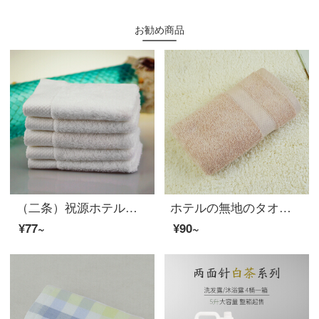
お勧め商品
（二条）祝源ホテル美容会所は16本の螺旋の全綿の小さいスカーフを使って、厚い卸売りをして注文して、スカーフ33*35 cm（65 g）を注文します。
ホテルの無地のタオルは綿全体が柔らかく、厚くて、顔を拭いてください。
¥77~
¥90~