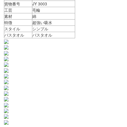
貨物番号
JY 3003
工芸
毛輪
素材
綿
特徴
超強い吸水
スタイル
シンプル
バスタオル
バスタオル