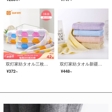
双灯家紡タオル三枚セットの男女と大人の顔拭きタオル快適カップルの顔拭きタオル新疆綿親肌用ナプキン粉/黄/青夢想空間3枚入り72*32 cm
双灯家紡タオル新疆長絨綿家庭用の無地の親肌に厚いティッシュを加えて簡単に純綿の清潔なフェイスタオルを吸水します。
¥372~
¥448~