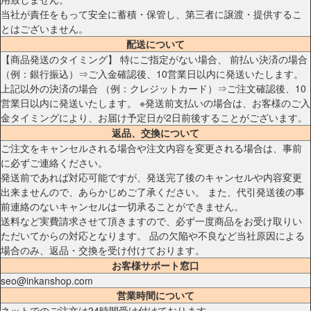
当社が責任をもって安全に蓄積・保管し、第三者に譲渡・提供するこ
とはございません。
配送について
【商品発送のタイミング】 特にご指定がない場合、 前払い決済の場合
（例：銀行振込）⇒ご入金確認後、10営業日以内に発送いたします。
上記以外の決済の場合 （例：クレジットカード）⇒ご注文確認後、10
営業日以内に発送いたします。 ※発送前支払いの場合は、お客様のご入
金タイミングにより、お届け予定日が2日前後することがございます。
返品、交換について
ご注文をキャンセルされる場合や注文内容を変更される場合は、事前
に必ずご連絡ください。
発送前であれば対応可能ですが、発送完了後のキャンセルや内容変更
出来ませんので、あらかじめご了承ください。 また、代引発送後の事
前連絡のないキャンセルは一切承ることができません。
送料など実費請求させて頂きますので、必ず一度商品をお受け取りい
ただいてからの対応となります。 品の欠陥や不良など当社原因による
場合のみ、返品・交換を受け付けております。
お客様サポート窓口
seo@inkanshop.com
営業時間について
ネットでのご注文は24時間受け付けております。