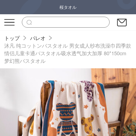
桜タオル
トップ
パレオ
沐凡 纯コットンバスタオル 男女成人纱布洗澡巾四季款
情侣儿童卡通バスタオル吸水透气加大加厚 80*150cm
梦幻熊バスタオル