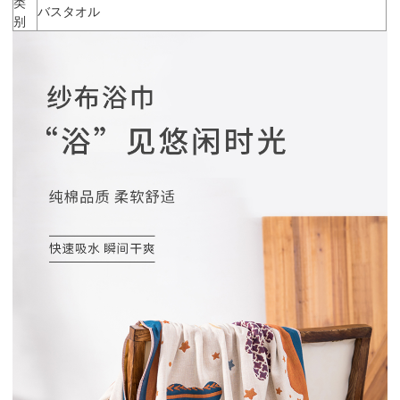
类
バスタオル
别