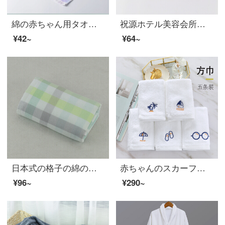
綿の赤ちゃん用タオル、ガーゼのよだれタオル、赤ちゃんの柔らかい洗顔タオル、小さなスカーフ、ハンカチ、青い34*34 cm
祝源ホテル美容会所は32本の平で綿の大きいタオルの全綿の白い厚い白色の120グラム（35*75 cm）を編みます。
¥42~
¥64~
日本式の格子の綿のガーゼのタオルは柔軟に水を吸い込んで、ホテルの家庭用のタオルの男性の女性の大きいタオルの緑色の34*78 cmを増大します。
赤ちゃんのスカーフホテルのスカーフ全綿のハンカチよだれタオル新生児の小さいハンカチ、ベビータオルを授乳します。子供用の小さいスカーフホテルの刺繍、食事、ウェットティッシュルームのスカーフシリーズのスカーフ（5枚入り）33*33 cm
¥96~
¥290~