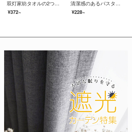
双灯家紡タオルの2つのセットは吸水性の親肌用ナプキンに大きくします。カップルの洗顔用タオルは柔らかで快適です。新疆の綿で顔ふきをします。白と白のペット熊の2つのセットは76*34 cmです。
清潔感のあるバスタオル男性純綿成人男女家庭用吸水速乾軟新疆長綿包巾ホテル大浴タオルW 0599深蘭（A類標準/柔らかくて厚い/強い吸水）
¥372~
¥228~