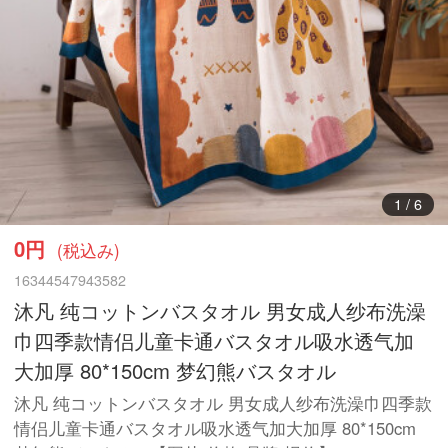
1
/
6
0円
(税込み)
16344547943582
沐凡 纯コットンバスタオル 男女成人纱布洗澡
巾四季款情侣儿童卡通バスタオル吸水透气加
大加厚 80*150cm 梦幻熊バスタオル
沐凡 纯コットンバスタオル 男女成人纱布洗澡巾四季款
情侣儿童卡通バスタオル吸水透气加大加厚 80*150cm