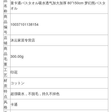
品
童卡通バスタオル吸水透气加大加厚 80*150cm 梦幻熊バスタ
名
オル
称
商
品
10037101138154
编
号
店
沐云家居专营店
铺
商
品
300.00g
毛
重
工
印花
艺
材
コットン
质
特
超强吸水，不脱毛，持久不掉色
点
风
卡通
格