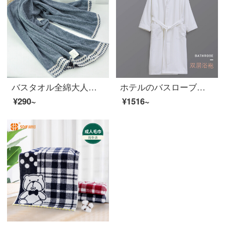
バスタオル全綿大人男女吸水バスタオル全綿セクシーカップル柔らか家庭用おしぼりグレー150*75 cm
ホテルのバスローブの二重タオル地パジャマの浴衣ファッションカップルの吸水力が長めの大人用ルームウェアの寝衣の白M（長さ110 cm、体重70 kg以下）
¥290~
¥1516~