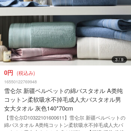
3
/
9
0円
(税込み)
16550122769948
雪仑尔 新疆ベルベットの綿バスタオル A类纯
コットン柔软吸水不掉毛成人大バスタオル男
女大タオル 灰色140*70cm
【雪仑尔D10322101600611】雪仑尔 新疆ベルベットの
綿バスタオル A类纯コットン柔软吸水不掉毛成人大バ