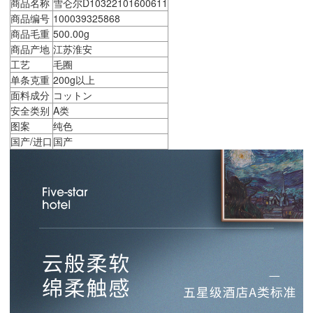
商品名称
雪仑尔D10322101600611
商品编号
100039325868
商品毛重
500.00g
商品产地
江苏淮安
工艺
毛圈
单条克重
200g以上
面料成分
コットン
安全类别
A类
图案
纯色
国产/进口
国产