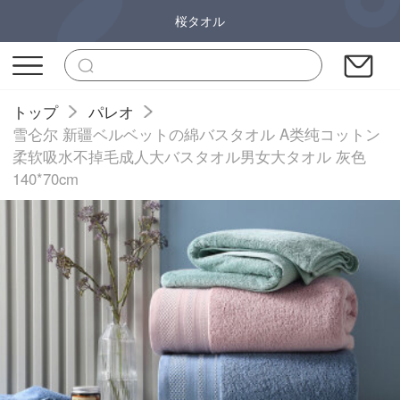
桜タオル
トップ
パレオ
雪仑尔 新疆ベルベットの綿バスタオル A类纯コットン
柔软吸水不掉毛成人大バスタオル男女大タオル 灰色
140*70cm