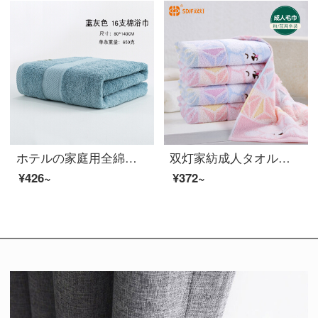
ホテルの家庭用全綿バスタオル全綿子供用タオル吸水速乾成人美容院タオル毛布男女カップル大バスタオル厚い快適な青灰色80*140 cm
双灯家紡成人タオルは肌に強く、吸水性が強く、顔タオルは快適で柔らかいです。新疆長棉純綿の清潔なタオルは家庭用に厚いティッシュ粉を使います。
¥426~
¥372~