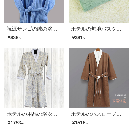
祝源サンゴの绒の浴衣の浴衣のガウンの浴のスカートの柔軟な秋冬保温HYY-001青い色
ホテルの無地バスタオル全綿は柔らかくて厚いです。
¥838~
¥381~
ホテルの用品の浴衣の浴衣の長衣の浴スカートの柔軟なタオルの布の全綿のトーテム模様HYY-09灰色のトーテムの平均サイズ
ホテルのバスローブの二重タオル地パジャマの浴衣ファッションカップルの吸水力が長めの大人用ルームウェアの寝衣カレー色M（服の長さは110 cmで、体重は70 kg以下）
¥1753~
¥1516~